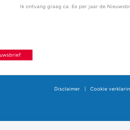
Ik ontvang graag ca. 6x per jaar de Nieuwsbr
euwsbrief
Disclaimer
Cookie verklari