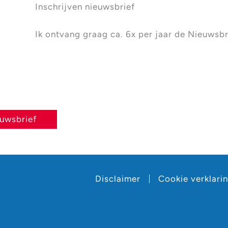
Inschrijven nieuwsbrief
Ik ontvang graag ca. 6x per jaar de Nieuwsbr
euwsbrief
Disclaimer
Cookie verklari