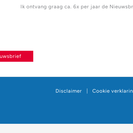
Ik ontvang graag ca. 6x per jaar de Nieuwsbr
euwsbrief
Disclaimer
Cookie verklari