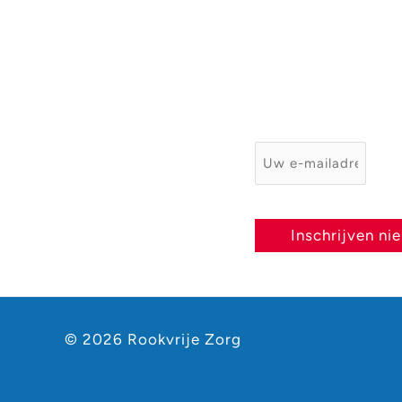
rookvrij
E-mailadres
*
Inschrijven ni
© 2026 Rookvrije Zorg