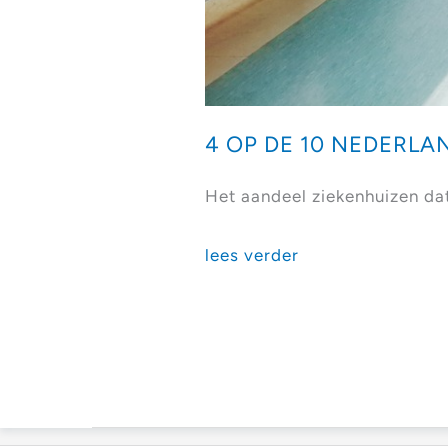
4 OP DE 10 NEDERLA
Het aandeel ziekenhuizen dat 
4
lees verder
op
de
10
Nederlandse
ziekenhuizen