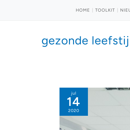
HOME
TOOLKIT
NIE
gezonde leefstij
jul
14
2020