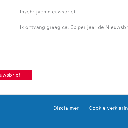
Inschrijven nieuwsbrief
Ik ontvang graag ca. 6x per jaar de Nieuwsbr
euwsbrief
Disclaimer
Cookie verklari