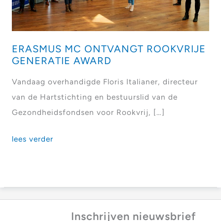
ERASMUS MC ONTVANGT ROOKVRIJE
GENERATIE AWARD
Vandaag overhandigde Floris Italianer, directeur
van de Hartstichting en bestuurslid van de
Gezondheidsfondsen voor Rookvrij, […]
Erasmus
lees verder
MC
ontvangt
Rookvrije
Generatie
Inschrijven nieuwsbrief
Award