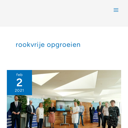
rookvrije opgroeien
feb
2
2021