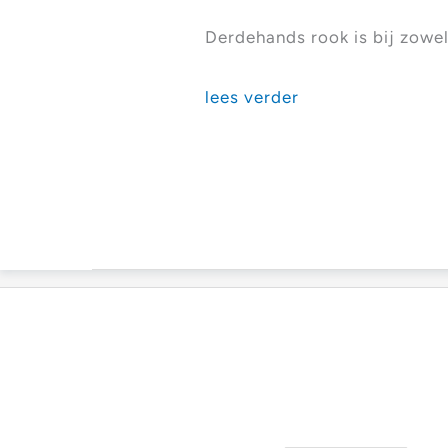
Derdehands rook is bij zowel
Animatie
lees verder
onzichtbare
gevaren
derdehands
rook