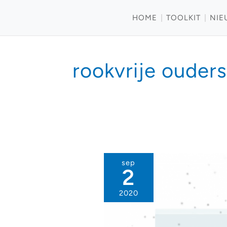
HOME
TOOLKIT
NIE
rookvrije ouders
sep
2
2020