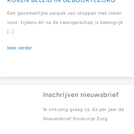
ROKEN BELEID IN GEBOORTEZORG
Een gezamenlijke aanpak van stoppen met roken
voor, tijdens én na de zwangerschap is belangrijk
[…]
Nieuwe
lees verder
tool
voor
stoppen-
met-
Inschrijven nieuwsbrief
roken
beleid
Ik ontvang graag ca. 6x per jaar de
in
Nieuwsbrief Rookvrije Zorg.
geboortezorg