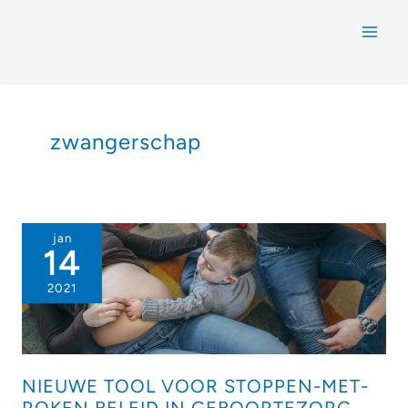
zwangerschap
jan
14
2021
NIEUWE TOOL VOOR STOPPEN-MET-