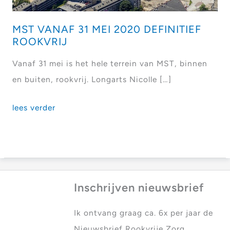
MST VANAF 31 MEI 2020 DEFINITIEF
ROOKVRIJ
Vanaf 31 mei is het hele terrein van MST, binnen
en buiten, rookvrij. Longarts Nicolle […]
MST
lees verder
vanaf
31
mei
2020
Inschrijven nieuwsbrief
definitief
rookvrij
Ik ontvang graag ca. 6x per jaar de
Nieuwsbrief Rookvrije Zorg.