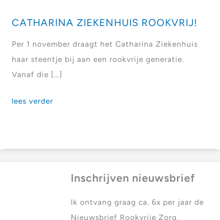
CATHARINA ZIEKENHUIS ROOKVRIJ!
Per 1 november draagt het Catharina Ziekenhuis
haar steentje bij aan een rookvrije generatie.
Vanaf die […]
Catharina
lees verder
Ziekenhuis
rookvrij!
Inschrijven nieuwsbrief
Ik ontvang graag ca. 6x per jaar de
Nieuwsbrief Rookvrije Zorg.