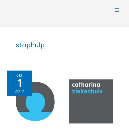
stophulp
okt
1
2019